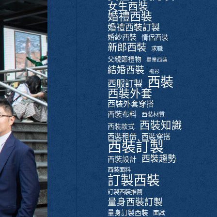
女生西裝
婚禮西裝
婚禮西裝訂製
婚紗西裝
情侶西裝
新郎西裝
求職
父親節禮物
畢業西裝
結婚西裝
襯衫
西裝
西服訂製
西裝外套
西裝外套穿搭
西裝布料
西裝材質
西裝知識
西裝款式
西裝租借
西裝穿搭
西裝訂製
西裝趨勢
西裝設計
西裝面料
訂製西裝
訂製西裝推薦
量身西裝訂製
量身訂製西裝
面試