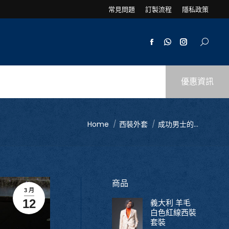
常見問題
訂製流程
隱私政策
優惠資訊
You are here:
Home
西裝外套
成功男士的...
商品
3 月
12
義大利 羊毛
白色紅線西裝
套裝