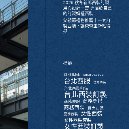
2026 秋冬新郎西裝訂製
用心設計一套 專屬於自己
的訂製婚禮西裝
父親節禮物推薦｜一套訂
製西裝，讓爸爸重新站得
挺
標籤
smart-casual
SENSEMAN
台北西服
台北西裝
台北西裝租借
台北西裝訂製
商務穿搭
商務便服
商務西裝
夏天西裝
女性西裝
夏季西裝
女性西裝套裝
女性西裝訂製