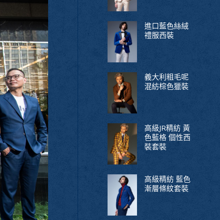
進口藍色絲絨
禮服西裝
義大利粗毛呢
混紡棕色獵裝
高級JR精紡 黃
色藍格 個性西
裝套裝
高級精紡 藍色
漸層條紋套裝