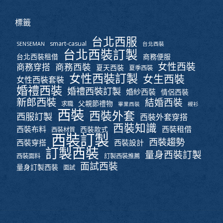
標籤
台北西服
smart-casual
SENSEMAN
台北西裝
台北西裝訂製
台北西裝租借
商務便服
女性西裝
商務西裝
商務穿搭
夏天西裝
夏季西裝
女性西裝訂製
女生西裝
女性西裝套裝
婚禮西裝
婚禮西裝訂製
婚紗西裝
情侶西裝
新郎西裝
結婚西裝
父親節禮物
求職
畢業西裝
襯衫
西裝
西裝外套
西服訂製
西裝外套穿搭
西裝知識
西裝布料
西裝租借
西裝款式
西裝材質
西裝訂製
西裝趨勢
西裝穿搭
西裝設計
訂製西裝
量身西裝訂製
西裝面料
訂製西裝推薦
面試西裝
量身訂製西裝
面試