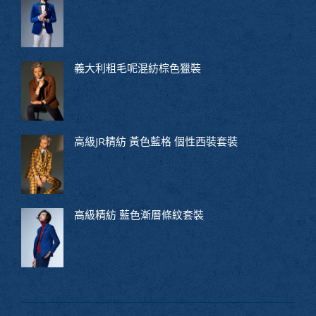
義大利粗毛呢混紡棕色獵裝
高級JR精紡 黃色藍格 個性西裝套裝
高級精紡 藍色漸層條紋套裝