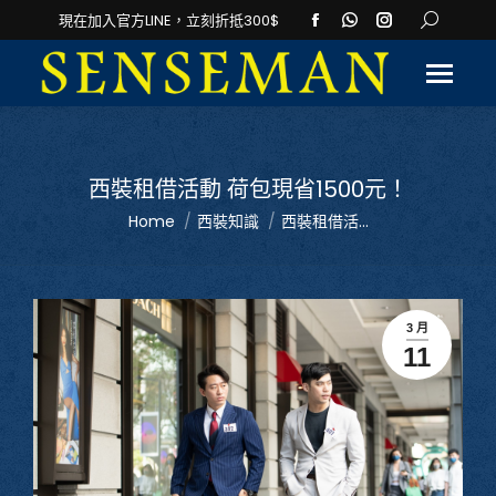
Facebook
Whatsapp
Instagram
Search:
現在加入官方LINE，立刻折抵300$
page
page
page
opens
opens
opens
in
in
in
new
new
new
window
window
window
西裝租借活動 荷包現省1500元！
You are here:
Home
西裝知識
西裝租借活...
3 月
11