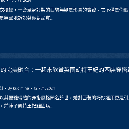
 Bo
17 7 月, 2024
衣櫃裡，一套量身訂製的西裝無疑是珍貴的寶藏。它不僅是你個
是無聲地訴說著你對品質…
信的完美融合：一起來欣賞英國凱特王妃的西裝穿搭
計
By
kuo mina
12 7 月, 2024
以其優雅得體的穿搭風格聞名於世，她對西裝的巧妙運用更是引
，前陣子凱特王妃雖因病…