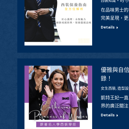
西裝知識
By
小
在品味男士的
完美呈現，更
Details
優雅與自
錄！
女生西裝
,
造型設
凱特王妃一直
界的廣泛關注
Details