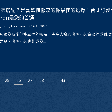
怎麼搭配？是喜歡慵懶感的你最佳的選擇！台北訂製
eman是您的首選
計
By
kuo mina
24 6 月, 2024
被視為時尚但挑戰性的選擇。許多人擔心淺色西裝會顯胖或難以
要點，淺色西裝也能成為…
25
26
27
28
…
43
→