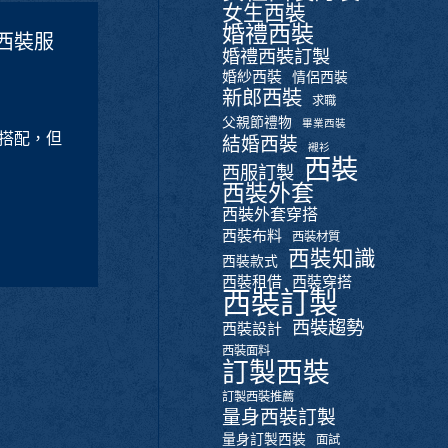
女生西裝
婚禮西裝
西裝服
婚禮西裝訂製
婚紗西裝
情侶西裝
新郎西裝
求職
父親節禮物
畢業西裝
搭配，但
結婚西裝
襯衫
西裝
西服訂製
西裝外套
西裝外套穿搭
西裝布料
西裝材質
西裝知識
西裝款式
西裝租借
西裝穿搭
西裝訂製
西裝趨勢
西裝設計
西裝面料
訂製西裝
訂製西裝推薦
量身西裝訂製
量身訂製西裝
面試