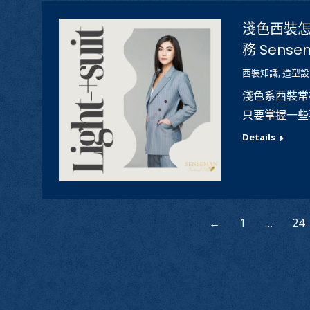
淺色西裝
務 Sens
西裝知識
,
造型設
淺色系西裝常
只要掌握一些
Details
←
1
…
24