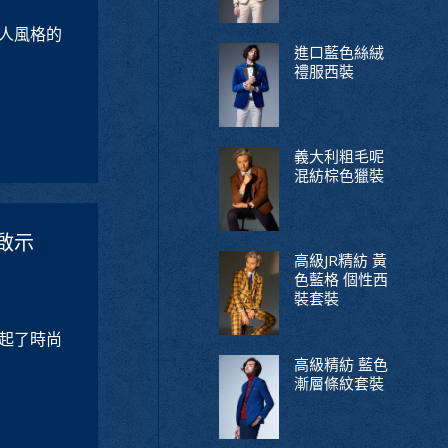
人風格的
進口藍色絲絨
禮服西裝
義大利粗毛呢
混紡棕色獵裝
啟示
高級JR精紡 黃
色藍格 個性西
裝套裝
起了時尚
高級精紡 藍色
漸層條紋套裝