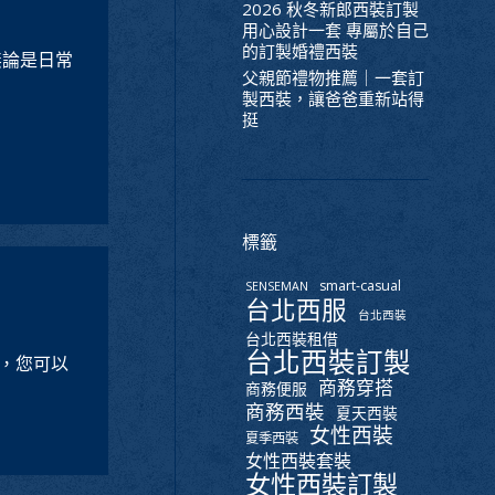
2026 秋冬新郎西裝訂製
用心設計一套 專屬於自己
的訂製婚禮西裝
無論是日常
父親節禮物推薦｜一套訂
製西裝，讓爸爸重新站得
挺
標籤
smart-casual
SENSEMAN
台北西服
台北西裝
台北西裝租借
台北西裝訂製
，您可以
商務穿搭
商務便服
商務西裝
夏天西裝
女性西裝
夏季西裝
女性西裝套裝
女性西裝訂製