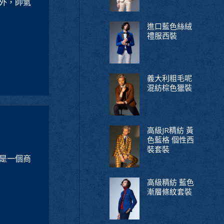
外，帥氣
進口藍色絲絨
禮服西裝
義大利粗毛呢
混紡棕色獵裝
高級JR精紡 黃
色藍格 個性西
裝套裝
是一個商
高級精紡 藍色
漸層條紋套裝