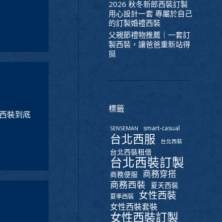
2026 秋冬新郎西裝訂製
用心設計一套 專屬於自己
的訂製婚禮西裝
父親節禮物推薦｜一套訂
製西裝，讓爸爸重新站得
挺
標籤
西裝到底
smart-casual
SENSEMAN
台北西服
台北西裝
台北西裝租借
台北西裝訂製
商務穿搭
商務便服
商務西裝
夏天西裝
女性西裝
夏季西裝
女性西裝套裝
女性西裝訂製