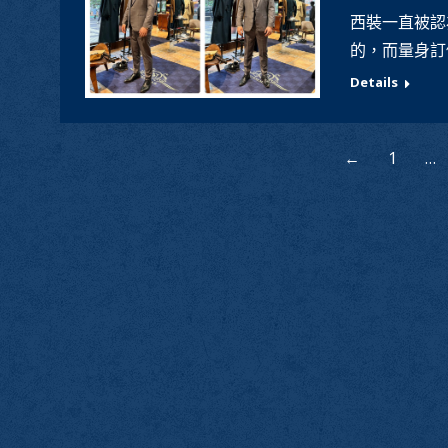
西裝一直被認
的，而量身訂
Details
←
1
…